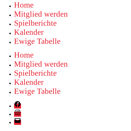
Home
Mitglied werden
Spielberichte
Kalender
Ewige Tabelle
Home
Mitglied werden
Spielberichte
Kalender
Ewige Tabelle
Holzbachkicker
Friedrichsthal
Instagram
Facebook-
Gruppe
E-
Mail