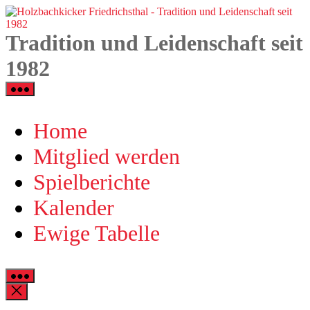
Zum
H
Inhalt
F
springen
-
Tradition und Leidenschaft seit
T
u
1982
L
s
1
Home
Mitglied werden
Spielberichte
Kalender
Ewige Tabelle