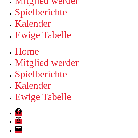
Mitglied werden
Spielberichte
Kalender
Ewige Tabelle
Home
Mitglied werden
Spielberichte
Kalender
Ewige Tabelle
Holzbachkicker
Friedrichsthal
Instagram
Facebook-
Gruppe
E-
Mail