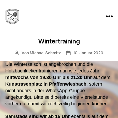
Holzbachkicker
Friedrichsthal
-
Wintertraining
Tradition
und
Von
Michael Schmitz
10. Januar 2020
Beitragsautor
Veröffentlichungsdatum
Leidenschaft
seit
Die Wintersaison ist angebrochen und die
1982
Holzbachkicker trainieren nun wie jedes Jahr
mittwochs von 19.30 Uhr bis 21.30 Uhr
auf dem
Kunstrasenplatz in Pfaffenwiesbach
, sofern
nicht anders in der WhatsApp-Gruppe
angekündigt. Bitte seid bereits eine Viertelstunde
vorher da, damit wir rechtzeitig beginnen können.
Samstags sind wir ab 15 Uhr
ebenfalls auf dem