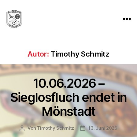
Holzbachkicker
Friedrichsthal
-
Tradition
Autor:
Timothy Schmitz
und
Leidenschaft
seit
1982
10.06.2026 –
Sieglosfluch endet in
Mönstadt
Von
Timothy Schmitz
13. Juni 2026
Beitragsautor
Veröffentlichungsdatum