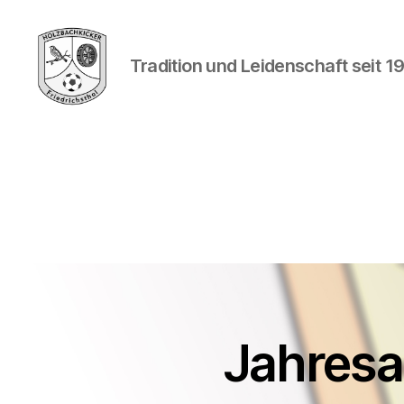
Tradition und Leidenschaft seit 1
Holzbachkicker
Friedrichsthal
-
Tradition
und
Leidenschaft
seit
1982
Jahresa