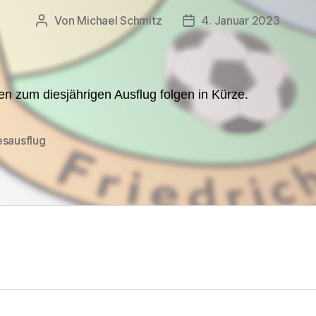
Von
Michael Schmitz
4. Januar 2023
Beitragsautor
Veröffentlichungsdatum
en zum diesjährigen Ausflug folgen in Kürze.
esausflug
rter