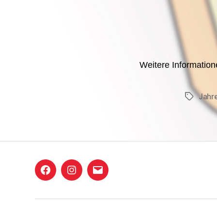
Weitere Information
Jahr
Schlagwö
Holzbachkicker
Instagram
E-
Friedrichsthal
Mail
Facebook-
Gruppe