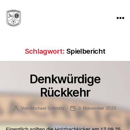
Holzbachkicker
Friedrichsthal
-
Tradition
Schlagwort:
Spielbericht
und
Leidenschaft
seit
1982
Denkwürdige
Rückkehr
Von
Michael Schmitz
3. November 2025
Beitragsautor
Veröffentlichungsdatum
Eigentlich sollten die Holzbachkicker am 17.09.25