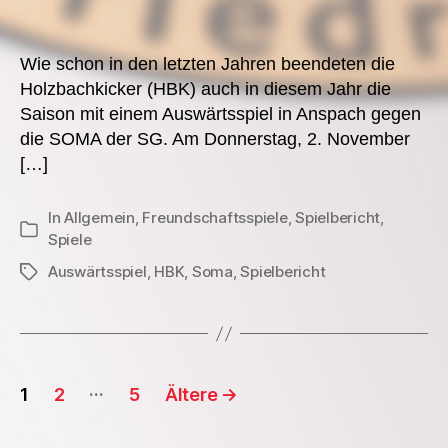
Wie schon in den letzten Jahren beendeten die
Holzbachkicker (HBK) auch in diesem Jahr die
Saison mit einem Auswärtsspiel in Anspach gegen
die SOMA der SG. Am Donnerstag, 2. November
[…]
In
Allgemein
,
Freundschaftsspiele
,
Spielbericht
,
Kategorien
Spiele
Auswärtsspiel
,
HBK
,
Soma
,
Spielbericht
Schlagwörter
Seitennummerierung
…
1
2
5
Ältere
→
der