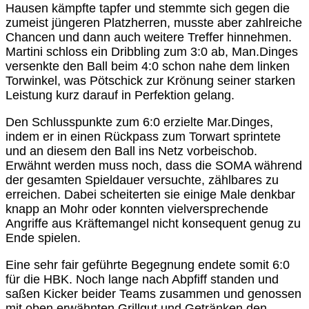
Hausen kämpfte tapfer und stemmte sich gegen die
zumeist jüngeren Platzherren, musste aber zahlreiche
Chancen und dann auch weitere Treffer hinnehmen.
Martini schloss ein Dribbling zum 3:0 ab, Man.Dinges
versenkte den Ball beim 4:0 schon nahe dem linken
Torwinkel, was Pötschick zur Krönung seiner starken
Leistung kurz darauf in Perfektion gelang.
Den Schlusspunkte zum 6:0 erzielte Mar.Dinges,
indem er in einen Rückpass zum Torwart sprintete
und an diesem den Ball ins Netz vorbeischob.
Erwähnt werden muss noch, dass die SOMA während
der gesamten Spieldauer versuchte, zählbares zu
erreichen. Dabei scheiterten sie einige Male denkbar
knapp an Mohr oder konnten vielversprechende
Angriffe aus Kräftemangel nicht konsequent genug zu
Ende spielen.
Eine sehr fair geführte Begegnung endete somit 6:0
für die HBK. Noch lange nach Abpfiff standen und
saßen Kicker beider Teams zusammen und genossen
mit oben erwähnten Grillgut und Getränken den