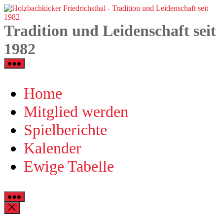
Zum
H
Inhalt
F
springen
-
Tradition und Leidenschaft seit
T
u
1982
L
s
1
Home
Mitglied werden
Spielberichte
Kalender
Ewige Tabelle