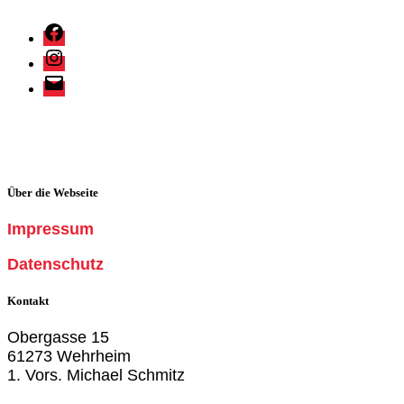
Holzbachkicker
Friedrichsthal
Instagram
Facebook-
Gruppe
E-
Mail
Über die Webseite
Impressum
Datenschutz
Kontakt
Obergasse 15
61273 Wehrheim
1. Vors. Michael Schmitz