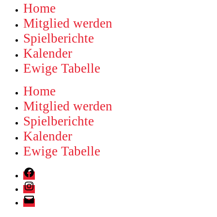
Home
Mitglied werden
Spielberichte
Kalender
Ewige Tabelle
Home
Mitglied werden
Spielberichte
Kalender
Ewige Tabelle
Holzbachkicker
Friedrichsthal
Instagram
Facebook-
Gruppe
E-
Mail