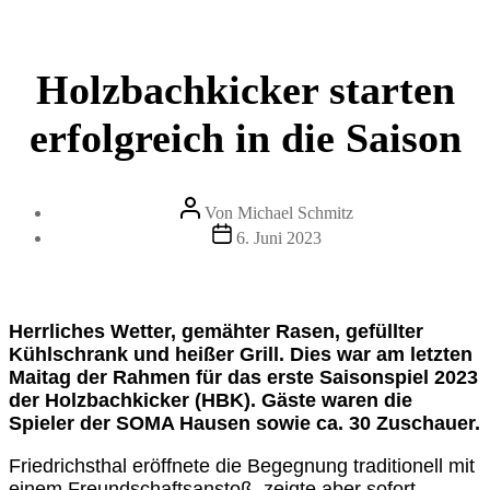
Holzbachkicker starten
erfolgreich in die Saison
Beitragsautor
Von
Michael Schmitz
Veröffentlichungsdatum
6. Juni 2023
Herrliches Wetter, gemähter Rasen, gefüllter
Kühlschrank und heißer Grill. Dies war am letzten
Maitag der Rahmen für das erste Saisonspiel 2023
der Holzbachkicker (HBK). Gäste waren die
Spieler der SOMA Hausen sowie ca. 30 Zuschauer.
Friedrichsthal eröffnete die Begegnung traditionell mit
einem Freundschaftsanstoß, zeigte aber sofort