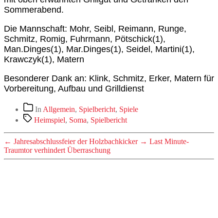
Sommerabend.
Die Mannschaft: Mohr, Seibl, Reimann, Runge,
Schmitz, Romig, Fuhrmann, Pötschick(1),
Man.Dinges(1), Mar.Dinges(1), Seidel, Martini(1),
Krawczyk(1), Matern
Besonderer Dank an: Klink, Schmitz, Erker, Matern für
Vorbereitung, Aufbau und Grilldienst
Kategorien
In
Allgemein
,
Spielbericht
,
Spiele
Schlagwörter
Heimspiel
,
Soma
,
Spielbericht
←
Jahresabschlussfeier der Holzbachkicker
→
Last Minute-
Traumtor verhindert Überraschung