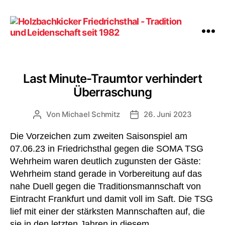
Holzbachkicker
Friedrichsthal
-
Last Minute-Traumtor verhindert
Tradition
Überraschung
und
Leidenschaft
Von
Michael Schmitz
26. Juni 2023
Beitragsautor
Veröffentlichungsdatum
seit
1982
Die Vorzeichen zum zweiten Saisonspiel am
07.06.23 in Friedrichsthal gegen die SOMA TSG
Wehrheim waren deutlich zugunsten der Gäste:
Wehrheim stand gerade in Vorbereitung auf das
nahe Duell gegen die Traditionsmannschaft von
Eintracht Frankfurt und damit voll im Saft. Die TSG
lief mit einer der stärksten Mannschaften auf, die
sie in den letzten Jahren in diesem