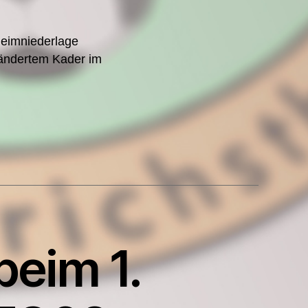
Heimniederlage
erändertem Kader im
beim 1.