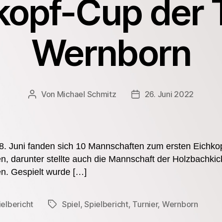
kopf-Cup der
Wernborn
Von
Michael Schmitz
26. Juni 2022
Beitragsautor
Veröffentlichungsdatu
. Juni fanden sich 10 Mannschaften zum ersten Eichk
darunter stellte auch die Mannschaft der Holzbachkick
n. Gespielt wurde […]
ielbericht
Spiel
,
Spielbericht
,
Turnier
,
Wernborn
Schlagwörter
en