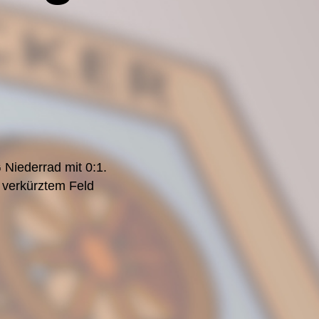
 Niederrad mit 0:1.
 verkürztem Feld