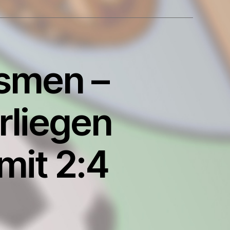
ismen –
rliegen
it 2:4
m