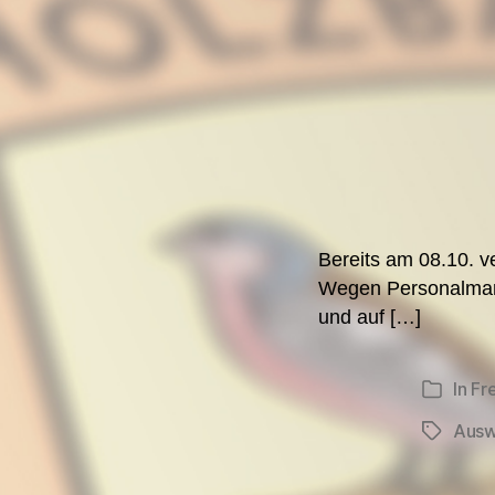
Bereits am 08.10. v
Wegen Personalmange
und auf […]
In
Fr
Kategori
Ausw
Schlagwö