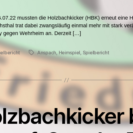
.07.22 mussten die Holzbachkicker (HBK) erneut eine 
hsthal trat dabei zwangsläufig einmal mehr mit stark v
y gegen Wehrheim an. Derzeit […]
ielbericht
Anspach
,
Heimspiel
,
Spielbericht
Schlagwörter
en
lzbachkicker 