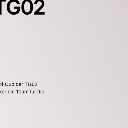
 TG02
m
opf-Cup der TG02
er ein Team für die