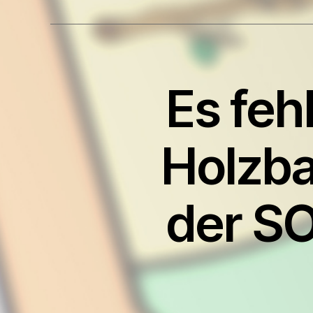
Es feh
Holzba
der S