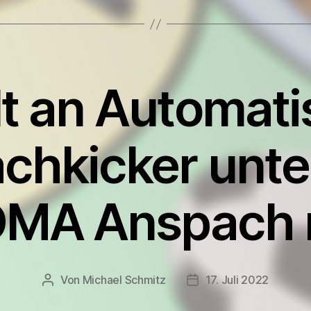
lt an Automat
chkicker unte
OMA Anspach m
Von
Michael Schmitz
17. Juli 2022
Beitragsautor
Veröffentlichungsdatu