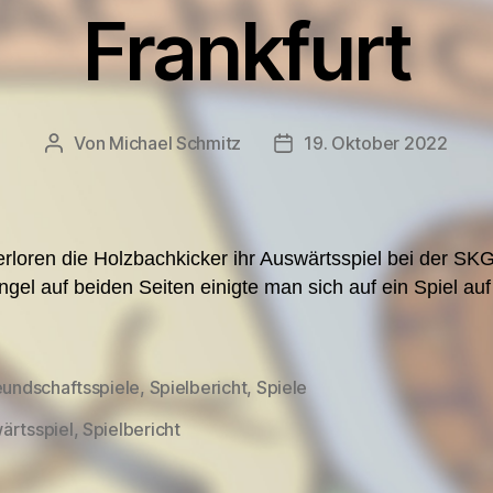
Frankfurt
Von
Michael Schmitz
19. Oktober 2022
Beitragsautor
Veröffentlichungsdatum
erloren die Holzbachkicker ihr Auswärtsspiel bei der SKG
l auf beiden Seiten einigte man sich auf ein Spiel auf
eundschaftsspiele
,
Spielbericht
,
Spiele
en
ärtsspiel
,
Spielbericht
rter