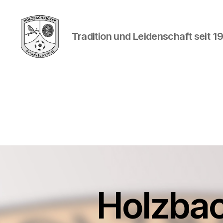
Tradition und Leidenschaft seit 1
Holzbachkicker
Friedrichsthal
-
Tradition
und
Leidenschaft
seit
1982
Holzbac